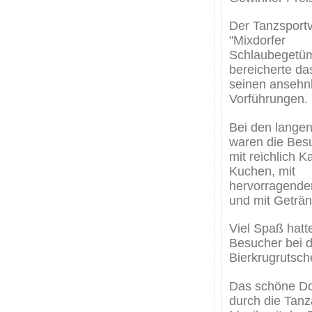
Der Tanzsportv
"Mixdorfer
Schlaubegetü
bereicherte da
seinen ansehn
Vorführungen.
Bei den lange
waren die Bes
mit reichlich K
Kuchen, mit
hervorragendem
und mit Geträn
Viel Spaß hatt
Besucher bei d
Bierkrugrutsch
Das schöne Do
durch die Tanz