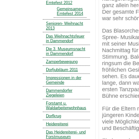
Erntefest 2012
ganz allein her
Gemeinsames
Der gesamte F
Erntefest 2014
war sehr schön
Senioren- Weihnacht
2013
Das Blasorches
Das Weihnachtsfeuer
Spree- Musikan
in Dammendorf
mit seiner Mu
Die 3. Museumsnacht
Nachmittag für 
in Dammendorf
Stimmung. Bal
Zamperbewegung
ringsum die Be
fröhlichen Ges
Dorfjubiläum 2011
sehen. Es daue
Impressionen in der
lange, dann wa
Gemeinde
ersten Tanzpaa
Dammendorfer
Ziegeleien
Bühne erschie
Forstamt u.
Für die Eltern 
Waldarbeiterwohnhaus
jüngeren Kind
Dorfkrug
viele Möglichk
Heidereiterei
und Beschäfti
Das Heidereiterei- und
Forstmuseum