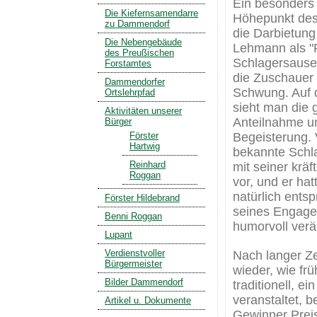
Ein besonders 
Die Kiefernsamendarre
Höhepunkt des
zu Dammendorf
die Darbietun
Die Nebengebäude
Lehmann als "
des Preußischen
Schlagersause"
Forstamtes
die Zuschauer s
Dammendorfer
Schwung. Auf 
Ortslehrpfad
sieht man die 
Aktivitäten unserer
Anteilnahme u
Bürger
Förster
Begeisterung. 
Hartwig
bekannte Schla
Reinhard
mit seiner krä
Roggan
vor, und er hat
natürlich ents
Förster Hildebrand
seines Engag
Benni Roggan
humorvoll verä
Lupant
Verdienstvoller
Nach langer Ze
Bürgermeister
wieder, wie frü
Bilder Dammendorf
traditionell, ei
veranstaltet, b
Artikel u. Dokumente
Gewinner Preis