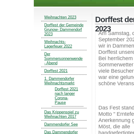
Weihnachten 2023
Dorffest d
Dorffest der Gemeinde
2023
Grunow- Dammendorf
Am Samstag, 
2023
September 2023
Weihnachts-
wir in Dammen
Lagerfeuer 2022
Dorffest unse
Der
Bei herrlichem
Sommersonnenwende
- Abend
Sommerwetter
viele Besucher
Dorffest 2021
war eine gelun
1. Dammendorfer
schöne Veranst
Weihnachtsmarkt
Dorffest 2021
nach langer
Corona-
Pause
Das Fest stan
Das Krippenspiel zu
Motto " Erntefe
Weihnachten 2017
Anerkennung gi
Dammendorfer See
Möst, die alle
handgefertigte
Das Dammendorfer