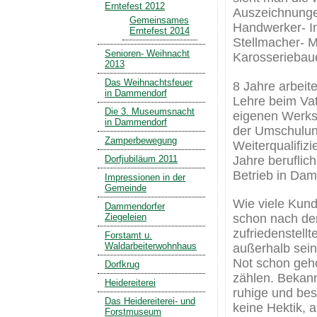
Erntefest 2012
Auszeichnungen
Gemeinsames
Handwerker- In
Erntefest 2014
Stellmacher- M
Senioren- Weihnacht
Karosseriebaue
2013
Das Weihnachtsfeuer
8 Jahre arbeit
in Dammendorf
Lehre beim Vat
Die 3. Museumsnacht
eigenen Werkst
in Dammendorf
der Umschulu
Zamperbewegung
Weiterqualifizi
Jahre beruflic
Dorfjubiläum 2011
Betrieb in Da
Impressionen in der
Gemeinde
Wie viele Kund
Dammendorfer
Ziegeleien
schon nach de
zufriedenstell
Forstamt u.
Waldarbeiterwohnhaus
außerhalb sein
Not schon gehol
Dorfkrug
zählen. Bekann
Heidereiterei
ruhige und bes
Das Heidereiterei- und
keine Hektik, 
Forstmuseum