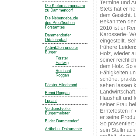
Termine und Ar
Die Kiefernsamendarre
Stets hat er h
zu Dammendorf
dem Gesicht. L
Die Nebengebäude
Bekannten den 
des Preußischen
Forstamtes
2010 ist er Re
Karosserie- We
Dammendorfer
Ortslehrpfad
eingestellt. Se
frühere Leiden
Aktivitäten unserer
Bürger
Holz, wieder au
Förster
seiner reichlic
Hartwig
dem Holz. So e
Reinhard
Fähigkeiten und
Roggan
schöne, praktis
sehen lassen kö
Förster Hildebrand
Landwirtschaft
Benni Roggan
Haushalt und fü
Lupant
seiner Frau be
Verdienstvoller
Erntefesten in
Bürgermeister
er seine Produ
Bilder Dammendorf
So präsentiert
Artikel u. Dokumente
sein Stellmac