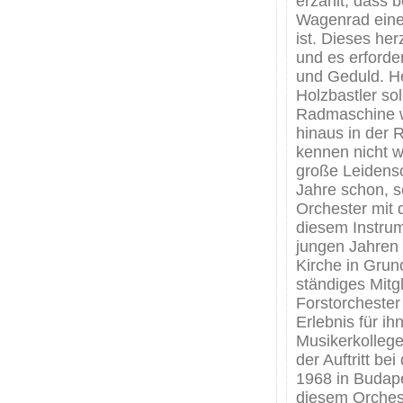
erzählt, dass 
Wagenrad eine
ist. Dieses her
und es erforde
und Geduld. He
Holzbastler so
Radmaschine w
hinaus in der 
kennen nicht w
große Leidensc
Jahre schon, se
Orchester mit 
diesem Instrum
jungen Jahren
Kirche in Grun
ständiges Mitg
Forstorcheste
Erlebnis für ih
Musikerkolleg
der Auftritt be
1968 in Budape
diesem Orchest