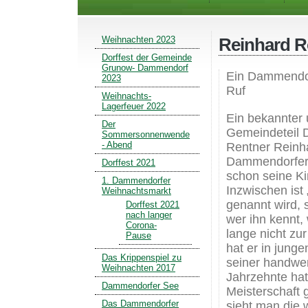
Weihnachten 2023
Reinhard 
Dorffest der Gemeinde
Grunow- Dammendorf
Ein Dammendor
2023
Ruf
Weihnachts-
Lagerfeuer 2022
Ein bekannter 
Der
Gemeindeteil 
Sommersonnenwende
- Abend
Rentner Reinh
Dammendorfer,
Dorffest 2021
schon seine Ki
1. Dammendorfer
Inzwischen ist 
Weihnachtsmarkt
genannt wird, 
Dorffest 2021
nach langer
wer ihn kennt,
Corona-
lange nicht zu
Pause
hat er in junge
Das Krippenspiel zu
seiner handwer
Weihnachten 2017
Jahrzehnte hat
Dammendorfer See
Meisterschaft 
Das Dammendorfer
sieht man die 