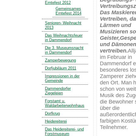
Erntefest 2012
Vertreibungsz
Gemeinsames
Das Maskiere
Erntefest 2014
Vertreiben, d
Senioren- Weihnacht
Lärmen und
2013
Musizieren so
Das Weihnachtsfeuer
Geister,Gesp
in Dammendorf
und Dämone
Die 3. Museumsnacht
vertreiben.
Allj
in Dammendorf
im Februar in
Zamperbewegung
Dammendorf e
Dorfjubiläum 2011
besonderes los
Zamperer zieh
Impressionen in der
Gemeinde
den Ort. Man h
schon von wei
Dammendorfer
Ziegeleien
Musik des Zug
die Bewohner 
Forstamt u.
Waldarbeiterwohnhaus
über die
Dorfkrug
außerordentlic
farbigen Kost
Heidereiterei
Teilnehmer.
Das Heidereiterei- und
Forstmuseum