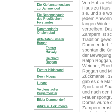
Von Hof zu Hof
Die Kiefernsamendarre
Haus zu Haus 
zu Dammendorf
sie, und sie wo
Die Nebengebäude
jedem Anwohn
des Preußischen
Forstamtes
langen Winter
vertreiben. Da
Dammendorfer
Ortslehrpfad
Zampern ist s
Tradition gewo
Aktivitäten unserer
Bürger
Dammendorf. 
Förster
spontan die G
Hartwig
der Bewegung
Reinhard
Ralph Roggan
Roggan
Weidner, Eber
Förster Hildebrand
Roggan und M
Zückmantel. 19
Benni Roggan
gab es die Mä
Lupant
Sport- und Sp
Verdienstvoller
und nach den 
Bürgermeister
Frauensportgr
Bilder Dammendorf
Dorfes wurde 
Artikel u. Dokumente
Zampern ernst