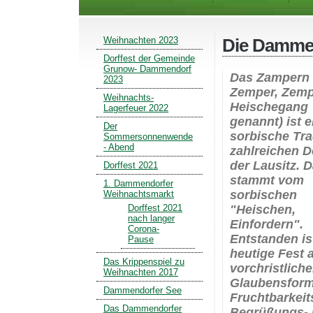
Weihnachten 2023
Die Damme
Dorffest der Gemeinde
Grunow- Dammendorf
Das Zampern 
2023
Zemper, Zemp
Weihnachts-
Heischegang
Lagerfeuer 2022
genannt) ist e
Der
sorbische Tra
Sommersonnenwende
- Abend
zahlreichen D
der Lausitz. 
Dorffest 2021
stammt vom
1. Dammendorfer
sorbischen
Weihnachtsmarkt
"Heischen,
Dorffest 2021
nach langer
Einfordern".
Corona-
Entstanden is
Pause
heutige Fest 
Das Krippenspiel zu
vorchristlich
Weihnachten 2017
Glaubensform
Dammendorfer See
Fruchtbarkeit
Das Dammendorfer
Begrüßungs-