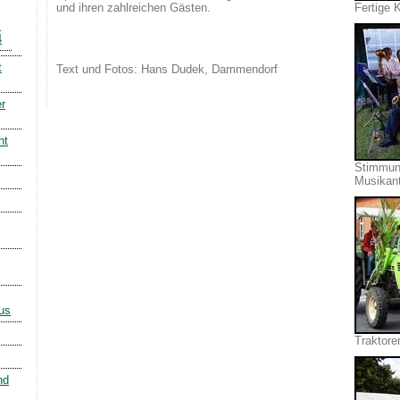
und ihren zahlreichen Gästen.
Fertige 
s
4
t
Text und Fotos: Hans Dudek, Dammendorf
r
ht
Stimmung
Musikan
us
Traktore
nd