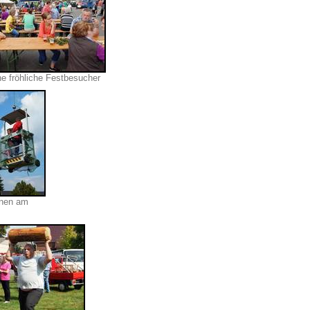
he fröhliche Festbesucher
onen am