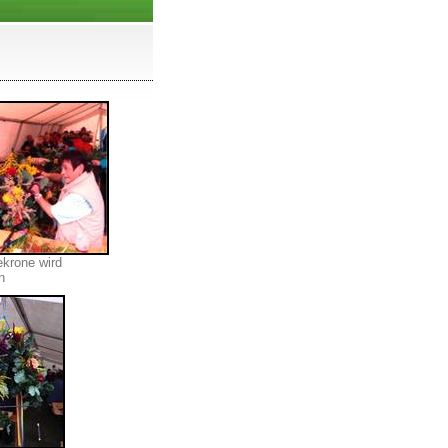
ekrone wird
n