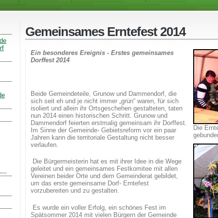
Gemeinsames Erntefest 2014
nde
rf
Ein besonderes Ereignis - Erstes gemeinsames
Dorffest 2014
Beide Gemeindeteile, Grunow und Dammendorf, die
de
sich seit eh und je nicht immer „grün“ waren, für sich
isoliert und allein ihr Ortsgeschehen gestalteten, taten
nun 2014 einen historischen Schritt. Grunow und
Dammendorf feierten erstmalig gemeinsam ihr Dorffest.
Die Ernt
Im Sinne der Gemeinde- Gebietsreform vor ein paar
gebunde
Jahren kann die territoriale Gestaltung nicht besser
verlaufen.
Die Bürgermeisterin hat es mit ihrer Idee in die Wege
geleitet und ein gemeinsames Festkomitee mit allen
Vereinen beider Orte und dem Gemeinderat gebildet,
um das erste gemeinsame Dorf- Erntefest
vorzubereiten und zu gestalten.
Es wurde ein voller Erfolg, ein schönes Fest im
Spätsommer 2014 mit vielen Bürgern der Gemeinde