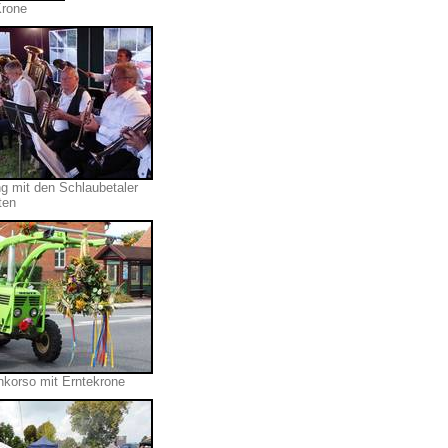
Krone
 mit den Schlaubetaler
ten
nkorso mit Erntekrone