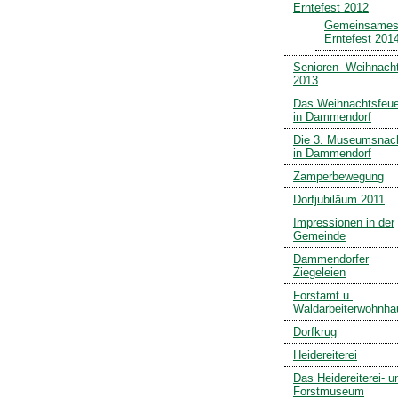
Erntefest 2012
Gemeinsame
Erntefest 201
Senioren- Weihnach
2013
Das Weihnachtsfeue
in Dammendorf
Die 3. Museumsnac
in Dammendorf
Zamperbewegung
Dorfjubiläum 2011
Impressionen in der
Gemeinde
Dammendorfer
Ziegeleien
Forstamt u.
Waldarbeiterwohnha
Dorfkrug
Heidereiterei
Das Heidereiterei- u
Forstmuseum