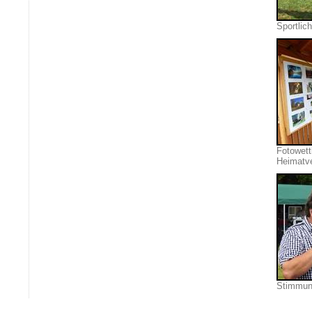
Sportlic
Fotowet
Heimatv
Stimmun