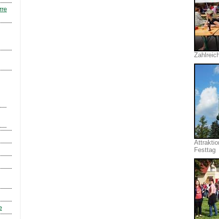
rre
Zahlreic
Attrakti
Festtag
e