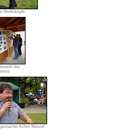
he Wettkämpfe
tbewerb des
ereins
gsmacher Achim Menzel